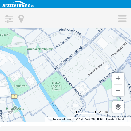
FAQ
Kontakt
Medizinische Fachgebiete
ORT
Patienten Informationen
Magazin
MAX. ENTFERNUNG VOM SUCHORT
Praxisoptimierung
Ärzte Magazin
STADTTEIL
Angebot Informationen
Jobs
FACHRICHTUNG
Datenschutz
Impressum
VERSICHERUNGSART
AGB
gesetzlich
privat
200 m
Terms of use
© 1987–2026 HERE, Deutschland