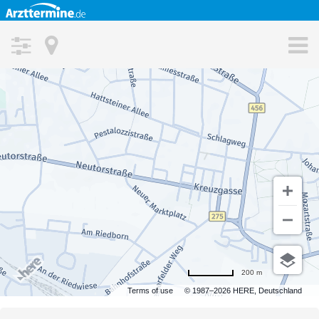
FAQ
Kontakt
Medizinische Fachgebiete
Patienten Informationen
Magazin
ORT
Praxisoptimierung
Ärzte Magazin
MAX. ENTFERNUNG VOM SUCHORT
Angebot Informationen
Jobs
FACHRICHTUNG
Datenschutz
Impressum
VERSICHERUNGSART
AGB
gesetzlich
privat
200 m
Terms of use
© 1987–2026 HERE, Deutschland