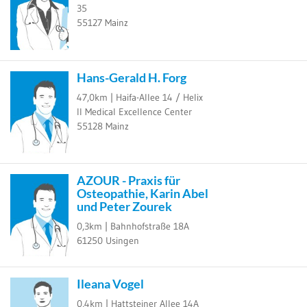
35
55127
Mainz
Hans-Gerald H. Forg
47,0km |
Haifa-Allee 14 / Helix
II Medical Excellence Center
55128
Mainz
AZOUR - Praxis für
Osteopathie, Karin Abel
und Peter Zourek
0,3km |
Bahnhofstraße 18A
61250
Usingen
Ileana Vogel
0,4km |
Hattsteiner Allee 14A